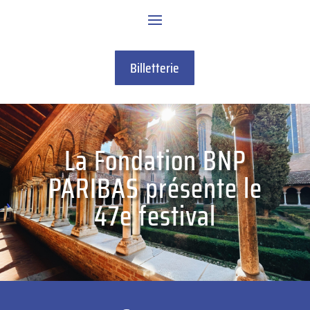
Billetterie
La Fondation BNP
PARIBAS présente le
47e festival