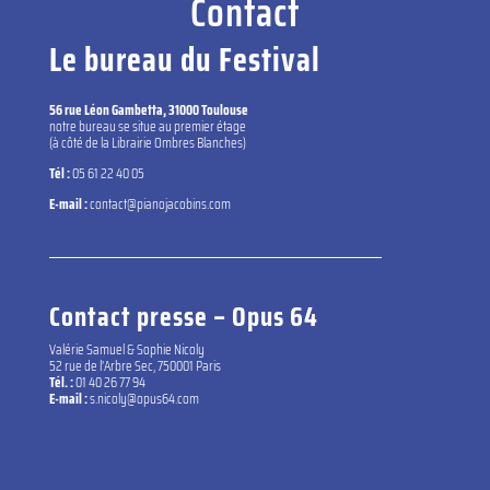
Contact
Le bureau du Festival
56 rue Léon Gambetta, 31000 Toulouse
notre bureau se situe au premier étage
(à côté de la Librairie Ombres Blanches)
Tél :
05 61 22 40 05
E-mail :
contact@pianojacobins.com
Contact presse – Opus 64
Valérie Samuel & Sophie Nicoly
52 rue de l’Arbre Sec, 750001 Paris
Tél. :
01 40 26 77 94
E-mail :
s.nicoly@opus64.com