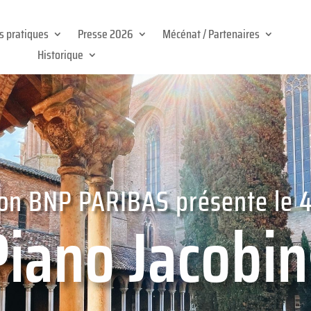
os pratiques
Presse 2026
Mécénat / Partenaires
Historique
on BNP PARIBAS présente le 4
Piano Jacobin