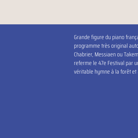
Grande figure du piano franç
programme très original aut
Chabrier, Messiaen ou Takemi
referme le 47e Festival par
véritable hymne à la forêt et 
SCHUMANN
Scènes de la Fo
MESSIAEN
Petites esquisse
LISZT
urmures de la forê
CHABRIER
Sous-bois (extra