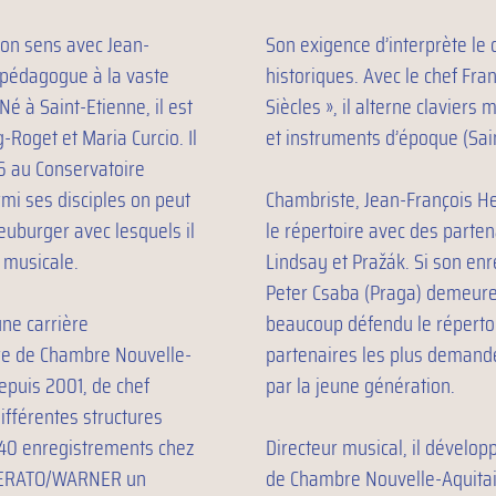
 son sens avec Jean-
Son exigence d’interprète le 
, pédagogue à la vaste
historiques. Avec le chef Fra
 Né à Saint-Etienne, il est
Siècles », il alterne claviers
g-Roget et Maria Curcio. Il
et instruments d’époque (Sai
6 au Conservatoire
mi ses disciples on peut
Chambriste, Jean-François H
euburger avec lesquels il
le répertoire avec des parten
é musicale.
Lindsay et Pražák. Si son en
Peter Csaba (Praga) demeure 
une carrière
beaucoup défendu le répertoir
stre de Chambre Nouvelle-
partenaires les plus demandé
epuis 2001, de chef
par la jeune génération.
différentes structures
 40 enregistrements chez
Directeur musical, il dévelop
ez ERATO/WARNER un
de Chambre Nouvelle-Aquitain