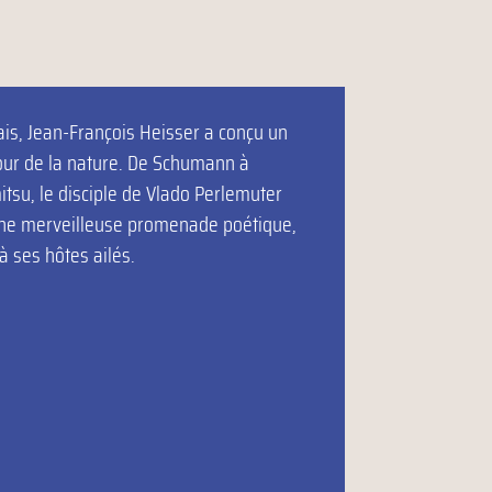
ais, Jean-François Heisser a conçu un
our de la nature. De Schumann à
tsu, le disciple de Vlado Perlemuter
 une merveilleuse promenade poétique,
à ses hôtes ailés.
rêt, op. 82
s d’oiseaux 1985 (extraits)
t
it des Pièces Pittoresques)