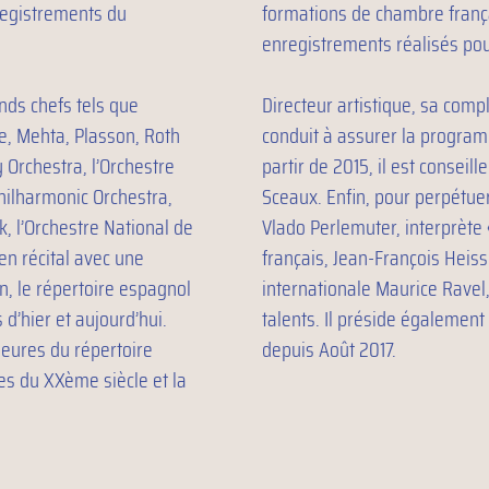
registrements du
formations de chambre frança
enregistrements réalisés pour
ands chefs tels que
Directeur artistique, sa compl
e, Mehta, Plasson, Roth
conduit à assurer la program
 Orchestra, l’Orchestre
partir de 2015, il est conseill
hilharmonic Orchestra,
Sceaux. Enfin, pour perpétuer
k, l’Orchestre National de
Vlado Perlemuter, interprète
en récital avec une
français, Jean-François Heis
n, le répertoire espagnol
internationale Maurice Ravel
 d’hier et aujourd’hui.
talents. Il préside également
jeures du répertoire
depuis Août 2017.
es du XXème siècle et la