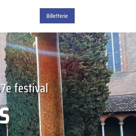
Billetterie
7e festival
s